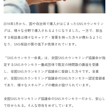
2018
年
3
月から、国や自治体で導入がはじまった
SNS
カウンセリン
グは、様々な分野で導入されるようになりました。一方で、担当
する相談員は様々なキャリア・背景を持った方々が携わるように
なり、
SNS
相談の質の低下が危惧されています。
「
SNS
カウンセラー会員」は、全国
SNS
カウンセリング協議会が指
定する
SNS
カウンセラー養成団体で既定の時間数の講座を受講
し、全国
SNS
カウンセリング協議会に登録した方々です。全員
が、全国
SNS
カウンセリング協議会の
SNS
カウンセラー認定登録者
であり、様々なスキルアップの機会が設けられています。
全国
SNS
カウンセリング協議会の
SNS
カウンセラーだから、安心し
て任せられる。そんな存在をめざしています。